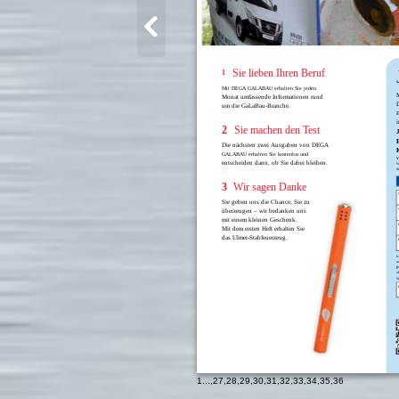
Sie lieben Ihren Beruf
1
Mit DEGA GALABAU erhalten Sie jeden
Monat umfassende Informationen rund
um die GaLaBau-Branche.
E
2
Sie machen den Test
Die nächsten zwei Ausgaben von DEGA
GALABAU erhalten Sie kostenlos und
V
entscheiden dann, ob Sie dabei bleiben.
W
d
3
Wir sagen Danke
Sie geben uns die Chance, Sie zu
überzeugen – wir bedanken uns
mit einem kleinen Geschenk.
Mit dem ersten Heft erhalten Sie
das Ulmer-Stabfeuerzeug.
I
u
j
o
W
1
...,
27
,
28
,
29
,
30
,
31
,
32
,
33
,
34
,
35
,
36