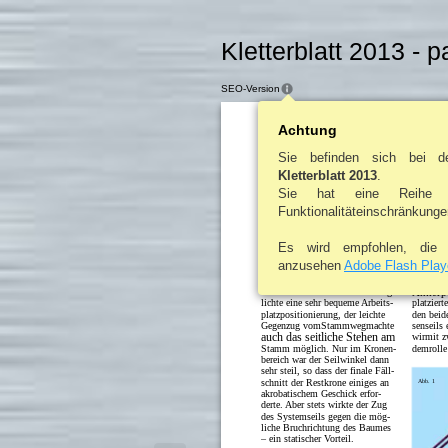
Kletterblatt 2013 - 
SEO-Version
Achtung
Sie befinden sich bei d
Kletterblatt 2013
.
richtung des Kletterers würde ei-
Der Auf
nen eventuellen Sturz des Baumes
Sie hat eine Reihe 
eher begünstigen. Bei der Stamm-
Nachde
Funktionalitäteinschränkunge
abtragung würde der Kletterer auf
daten fü
der Unterseite des Stammes hän-
hatten, 
Semistat
gen – nicht so bequem– oder, wäh-
Es wird empfohlen, di
rend er auf der Oberseite steht,
Enden fi
ständig das Seil nah am Stamm
Höhe von
anzusehen
Adobe Flash Play
haben.
tragende
stand, wa
UnsereWahl des Verlaufs ermög-
Ankerp
lichte eine sehr bequeme Arbeits-
platzier
platzpositionierung, der leichte
den beid
Gegenzug vomStammwegmachte
senseils 
auch das seitliche Stehen am
wirmit z
Stamm möglich. Nur im Kronen-
demrolle 
bereich war der Seilwinkel dann
sehr steil, so dass der finale Fäll-
schnitt der Restkrone einiges an
Abb. 1
akrobatischem Geschick erfor-
derte. Aber stets wirkte der Zug
des Systemseils gegen die mög-
liche Bruchrichtung des Baumes
– ein statischer Vorteil.