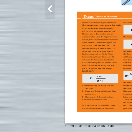
Exkurs:
Theorie zu Traversen
Wenn man mit horizontal gespannten Seilen
den Durchh
(Traversen) arbeitet, treten ganz andere Kräfte
als bei Vertikalseilen (Baumpflegesystem)
auf. Die in der Baumpflege benutzten PSA-
Elemente sind so dimensioniert, dass im
schlimmsten Fall zuerst der Körper von innen
Die Faustf
zerfetzt, bevor überhaupt materialkritische
Lasten entstehen. (Maximaler Fangstoß, den
man mit viel Glück überleben kann: 12 kN,
Mindestanforderung an PSA-Elemente 15 –
22 kN). Bei Traversen hingegen kann die
Das bedeut
Krafteinwirkung auch bei für den Körper
cher Last, 
harmlosen Fangstößen die Grenzen des Ma-
auf Materi
terials und der Ankerpunkte überschreiten.
muss demna
man eine 
Für die Berechnung der Kraft, die bei Traver-
sen auf das Seil und die Ankerpunkte wirkt,
(Bruchlast
gibt es zur Vereinfachung eine gängige
eine Kraft 
Faustformel*:
25
D=
L * G
F=
D * 4
Das bedeut
F = Krafteinwirkung auf Ankerpunkte und
ein Durchh
Seil in kN
Durchhang 
L = Länge bzw. Distanz zwischen den Anker-
Durchhang 
punkten in m
theoretisch
D = Durchhang des Seils unter Last in m
beiten wir
G = Gewichtskraft der Last in kN
1 kN (≈ 100
und Motors
Da es oft schwer ist, die wirklichen Längen
bei 12 kN 
vom Boden aus abzuschätzen, können wir
punkt mit 
1
...,
29
,
30
,
31
,
32
,
33
,
34
,
35
,
36
,
37
,
38