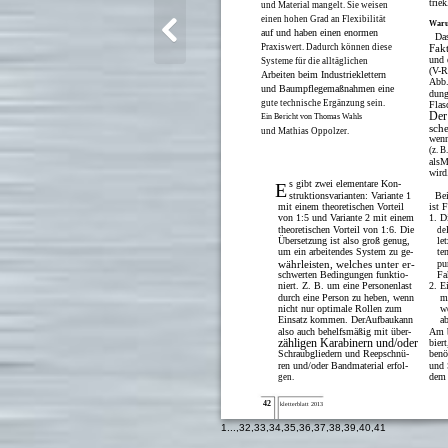
triek
und Material mangelt. Sie weisen
einen hohen Grad an Flexibilität
Waru
auf und haben einen enormen
Da
Praxiswert. Dadurch können diese
Fak
und 
Systeme für die alltäglichen
(V-R
Arbeiten beim Industrieklettern
Abb.
und Baumpflegemaßnahmen eine
dung
gute technische Ergänzung sein.
Flas
Der
Ein Bericht von Thomas Wahls
sch
und Mathias Oppolzer.
wenn
(z. 
alsM
wird
s gibt zwei elementare Kon-
E
struktionsvarianten: Variante 1
Be
mit einem theoretischen Vorteil
ist 
von 1:5 und Variante 2 mit einem
1. D
theoretischen Vorteil von 1:6. Die
de
Übersetzung ist also groß genug,
le
um ein arbeitendes System zu ge-
te
währleisten, welches unter er-
pu
schwerten Bedingungen funktio-
Fa
niert. Z. B. um eine Personenlast
2. E
durch eine Person zu heben, wenn
m
nicht nur optimale Rollen zum
w
Einsatz kommen. DerAufbaukann
a
also auch behelfsmäßig mit über-
Am b
zähligen Karabinern und/oder
bier
Schraubgliedern und Reepschnü-
benö
ren und/oder Bandmaterial erfol-
und 
dem 
gen.
42
kletterblatt 2013
1
...,
32
,
33
,
34
,
35
,
36
,
37
,
38
,
39
,
40
,
41