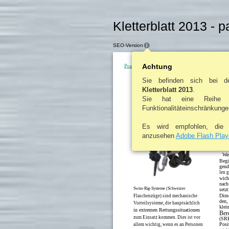
Kletterblatt 2013 - 
SEO-Version
Achtung
Praxis
Technik
Sie befinden sich bei d
Mod
Kletterblatt 2013
.
Sie hat eine Reihe 
Funktionalitäteinschränkunge
Es wird empfohlen, di
anzusehen
Adobe Flash Play
Waru
We
Begi
gend
len g
wich
nach
Swiss-Rig-Systeme (Schweizer
setz
Dime
Flaschenzüge) sind mechanische
den,
Vorteilsysteme, die hauptsächlich
klei
in extremen Rettungssituationen
Ber
zum Einsatz kommen. Dies ist vor
(SRH
Posi
allem wichtig, wenn es an Personen