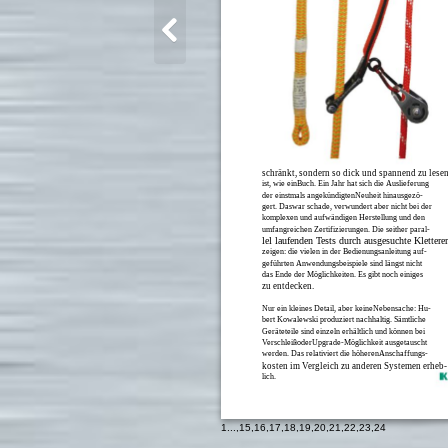
schränkt, sondern so dick und spannend zu lese
ist, wie einBuch. Ein Jahr hat sich die Auslieferung
der einstmals angekündigtenNeuheit hinausgezö-
gert. Daswar schade, verwundert aber nicht bei der
komplexen und aufwändigen Herstellung und den
umfangreichen Zertifizierungen. Die seither paral-
lel laufenden Tests durch ausgesuchte Kletterer
zeigen: die vielen in der Bedienungsanleitung auf-
geführten Anwendungsbeispiele sind längst nicht
das Ende der Möglichkeiten. Es gibt noch einiges
zu entdecken.
Nur ein kleines Detail, aber keineNebensache: Hu-
bert Kowalewski produziert nachhaltig. Sämtliche
Geräteteile sind einzeln erhältlich und können bei
VerschleißoderUpgrade-Möglichkeit ausgetauscht
werden. Das relativiert die höherenAnschaffungs-
kosten im Vergleich zu anderen Systemen erheb-
lich.
1
...,
15
,
16
,
17
,
18
,
19
,
20
,
21
,
22
,
23
,
24